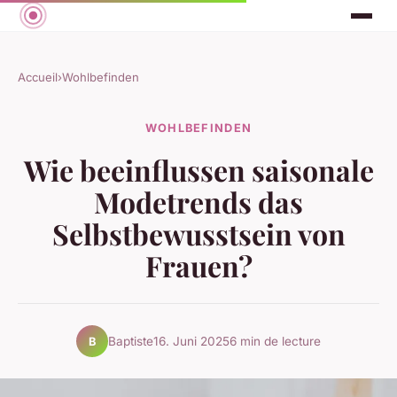
Accueil
›
Wohlbefinden
WOHLBEFINDEN
Wie beeinflussen saisonale
Modetrends das
Selbstbewusstsein von
Frauen?
Baptiste
16. Juni 2025
6 min de lecture
B